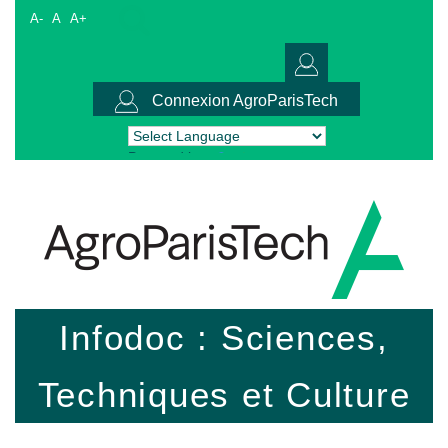
A-
A
A+
Connexion AgroParisTech
Powered by
Translate
Infodoc : Sciences,
Techniques et Culture