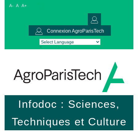
A-
A
A+
Connexion AgroParisTech
Powered by
Translate
Infodoc : Sciences,
Techniques et Culture