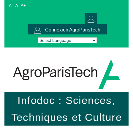
A-
A
A+
Connexion AgroParisTech
Powered by
Translate
Infodoc : Sciences,
Techniques et Culture