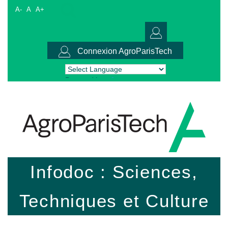
A-
A
A+
Connexion AgroParisTech
Powered by
Translate
Infodoc : Sciences,
Techniques et Culture