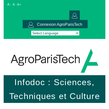
A-
A
A+
Connexion AgroParisTech
Powered by
Translate
Infodoc : Sciences,
Techniques et Culture