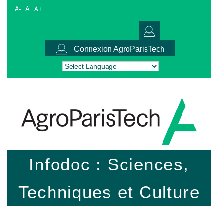
A-
A
A+
Connexion AgroParisTech
Powered by
Translate
Infodoc : Sciences,
Techniques et Culture