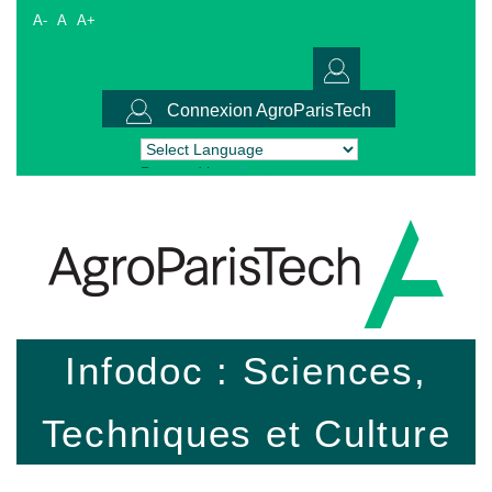
A-
A
A+
Connexion AgroParisTech
Powered by
Translate
Infodoc : Sciences,
Techniques et Culture