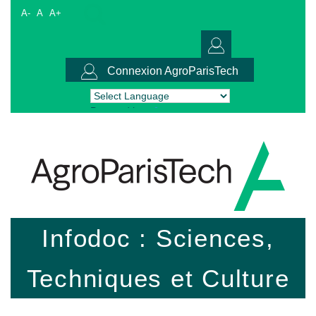
A-
A
A+
Connexion AgroParisTech
Powered by
Translate
Infodoc : Sciences,
Techniques et Culture