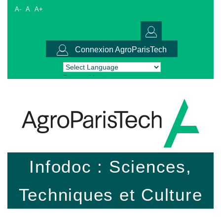
A-
A
A+
Connexion AgroParisTech
Powered by
Translate
Infodoc : Sciences,
Techniques et Culture