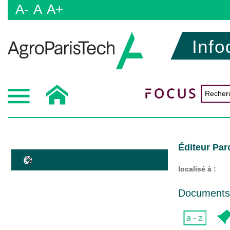
A-
A
A+
Info
Éditeur Par
localisé à :
Documents d