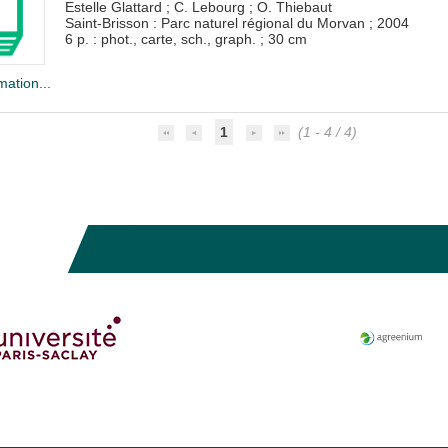
Estelle Glattard
;
C. Lebourg
;
O. Thiebaut
Saint-Brisson : Parc naturel régional du Morvan
;
2004
6 p. : phot., carte, sch., graph. ; 30 cm
mation...
1
(1 - 4 / 4)