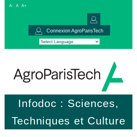
A-
A
A+
Connexion AgroParisTech
Powered by
Translate
Infodoc : Sciences,
Techniques et Culture