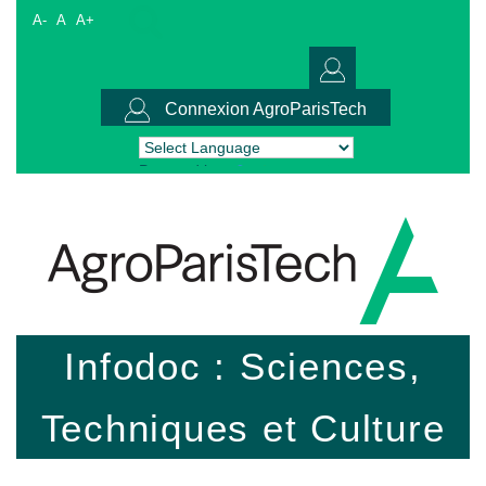
A-
A
A+
Connexion AgroParisTech
Powered by
Translate
Infodoc : Sciences,
Techniques et Culture