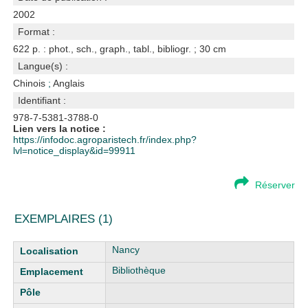
2002
Format :
622 p. : phot., sch., graph., tabl., bibliogr. ; 30 cm
Langue(s) :
Chinois
;
Anglais
Identifiant :
978-7-5381-3788-0
Lien vers la notice :
https://infodoc.agroparistech.fr/index.php?
lvl=notice_display&id=99911
Réserver
EXEMPLAIRES (1)
Liste des exemplaires
Nancy
Bibliothèque