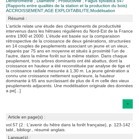
Dendrométrie
;
Diamètre
;
Productivité
;
Fagus sylvatica
547
(Rapports entre qualités de la station et la production du bois)
ACCROISSEMENT
;
AGE EXPLOITABILITE
;
Modélisation
Résumé :
L'article relate une étude des changements de productivité
intervenus dans les hêtraies régulières du Nord-Est de la France
entre 1900 et 2000. L'étude est basée sur la comparaison
rétrospective de la croissance de deux générations, structurées
en 14 couples de peuplements associant un jeune et un vieux,
séparés par 75 ans en moyenne et situés à proximité l'un de
l'autre, dans la même forêt sur la même station. Dans chaque
peuplement, trois arbres dominants ont été abattus, dont la
croissance en hauteur a été reconstituée par analyse de tige et
la croissance radiale mesurée à 1,30 m. La jeune génération a
connu une croissance nettement supérieure, la hauteur
dominante à 65 ans surclassant de plus de 4 m celle des vieux
peuplements adjacents. Une modélisation originale des données
a pe[...]
+
Article en page(s) :
vol.57 (2 : L'avenir du hêtre dans la forêt française), p. 123-142 :
tabl., bibliogr., résumé anglais.
Langue(s) :