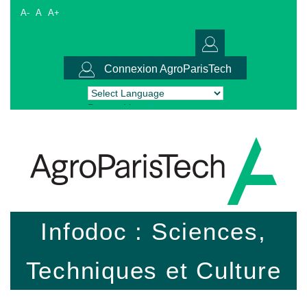
A-
A
A+
Connexion AgroParisTech
Powered by
Translate
Infodoc : Sciences,
Techniques et Culture