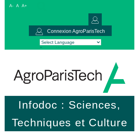
A-
A
A+
Connexion AgroParisTech
Powered by
Translate
Infodoc : Sciences,
Techniques et Culture