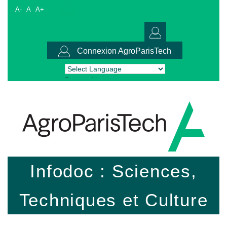
A-
A
A+
Connexion AgroParisTech
Powered by
Translate
Infodoc : Sciences,
Techniques et Culture