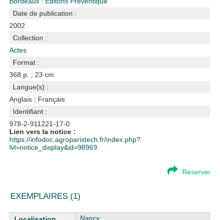
Bordeaux : Editons Preventique
Date de publication :
2002
Collection :
Actes
Format :
368 p. ; 23 cm
Langue(s) :
Anglais
;
Français
Identifiant :
978-2-911221-17-0
Lien vers la notice :
https://infodoc.agroparistech.fr/index.php?
lvl=notice_display&id=98969
Réserver
EXEMPLAIRES (1)
Liste des exemplaires
Nancy