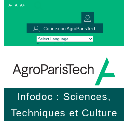
A-
A
A+
Connexion AgroParisTech
Powered by
Translate
Infodoc : Sciences,
Techniques et Culture