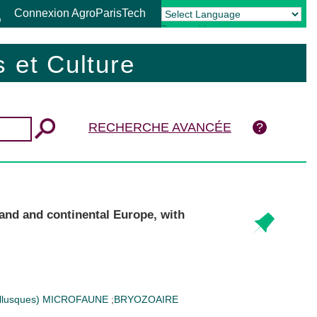
Connexion AgroParisTech
Powered by
Translate
 et Culture
RECHERCHE AVANCÉE
land and continental Europe, with
llusques)
MICROFAUNE
;
BRYOZOAIRE