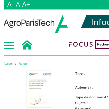
A-
A
A+
Info
Accueil
Retour
Titre :
Auteur(s) :
Type de document :
Sujets :
Editeur(s) :