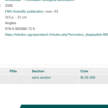
:
2005
FBA-Scientific publication
, num. 63
113 p. ; 21 cm
Anglais
978-0-900386-72-5
https://infodoc.agroparistech.fr/index.php?lvl=notice_display&id=98
Pôle
Section
Cote
sans section
Br.26.268