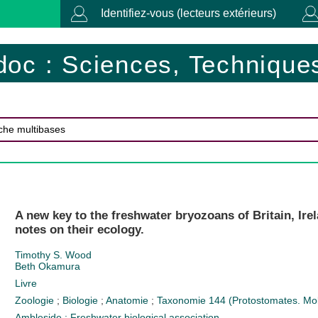
Identifiez-vous (lecteurs extérieurs)
doc : Sciences, Techniques
A new key to the freshwater bryozoans of Britain, Ire
notes on their ecology.
Timothy S. Wood
Beth Okamura
Livre
Zoologie
;
Biologie
;
Anatomie
;
Taxonomie
144 (Protostomates. Mo
Ambleside : Freshwater biological association