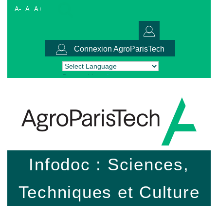
A-
A
A+
Connexion AgroParisTech
Powered by
Translate
Infodoc : Sciences,
Techniques et Culture