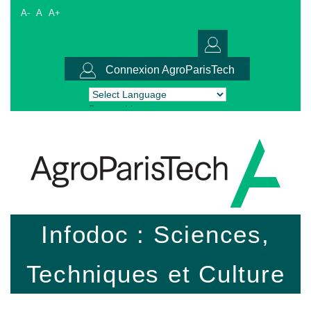
A-
A
A+
Connexion AgroParisTech
Powered by
Translate
Infodoc : Sciences,
Techniques et Culture