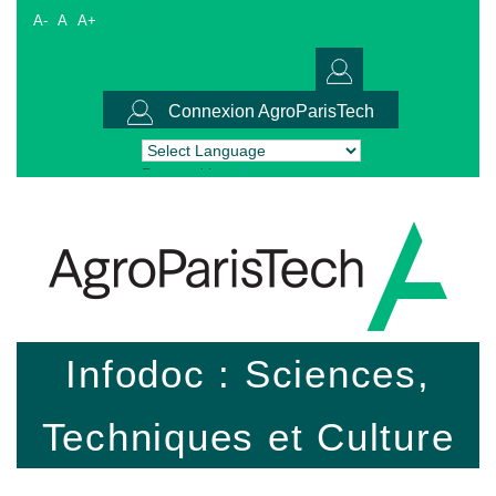
A-
A
A+
Connexion AgroParisTech
Powered by
Translate
Infodoc : Sciences,
Techniques et Culture