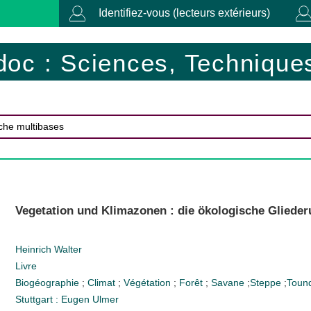
Identifiez-vous (lecteurs extérieurs)
doc : Sciences, Techniques
Vegetation und Klimazonen : die ökologische Glieder
Heinrich Walter
Livre
Biogéographie
;
Climat
;
Végétation
;
Forêt
;
Savane
;
Steppe
;
Toun
Stuttgart : Eugen Ulmer