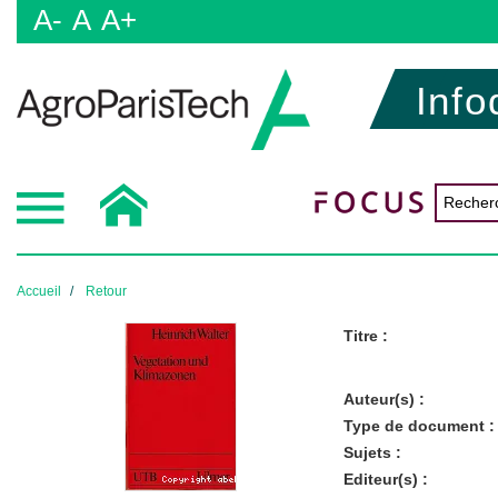
A-
A
A+
Info
Accueil
Retour
Titre :
Auteur(s) :
Type de document :
Sujets :
Editeur(s) :