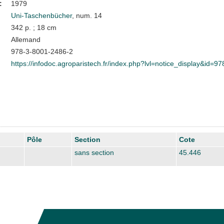
:
1979
Uni-Taschenbücher
, num. 14
342 p. ; 18 cm
Allemand
978-3-8001-2486-2
https://infodoc.agroparistech.fr/index.php?lvl=notice_display&id=9
Pôle
Section
Cote
sans section
45.446