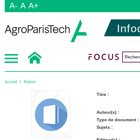
A-
A
A+
Info
Accueil
Retour
Titre :
Auteur(s) :
Type de document :
Sujets :
Editeur(s) :