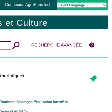
Connexion AgroParisTech
Powered by
Translate
 et Culture
RECHERCHE AVANCÉE
touristiques.
;
Tourisme
;
Montagne
Exploitation forestière
s Forêts (ENGREF)