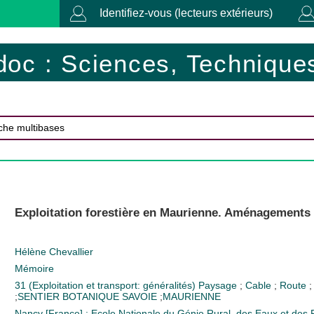
Identifiez-vous (lecteurs extérieurs)
doc : Sciences, Techniques
Exploitation forestière en Maurienne. Aménagements 
Hélène Chevallier
Mémoire
31 (Exploitation et transport: généralités)
Paysage
;
Cable
;
Route
;
SENTIER BOTANIQUE
SAVOIE
;
MAURIENNE
Nancy [France] : Ecole Nationale du Génie Rural, des Eaux et de