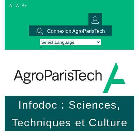
A-
A
A+
Connexion AgroParisTech
Powered by
Translate
Infodoc : Sciences,
Techniques et Culture