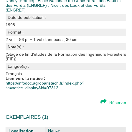
Nancy [France] : Ecole Nationale du Génie Rural, des Eaux et
des Forêts (ENGREF)
;
Nice : des Eaux et des Forêts
(ENGREF)
Date de publication :
1998
Format :
2 vol. : 86 p. + 1 vol.d'annexes ; 30 cm
Note(s) :
(Stage de fin d'études de la Formation des Ingénieurs Forestiers
(FIF))
Langue(s) :
Français
Lien vers la notice :
https://infodoc.agroparistech.fr/index.php?
lvl=notice_display&id=97312
Réserver
EXEMPLAIRES (1)
Liste des exemplaires
Nancy