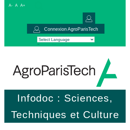
A-
A
A+
Connexion AgroParisTech
Powered by
Translate
Infodoc : Sciences,
Techniques et Culture