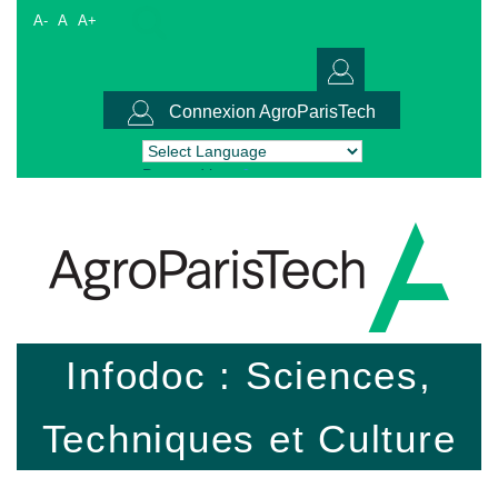
A-
A
A+
Connexion AgroParisTech
Powered by
Translate
Infodoc : Sciences,
Techniques et Culture