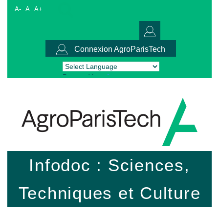
A-
A
A+
Connexion AgroParisTech
Powered by
Translate
Infodoc : Sciences,
Techniques et Culture