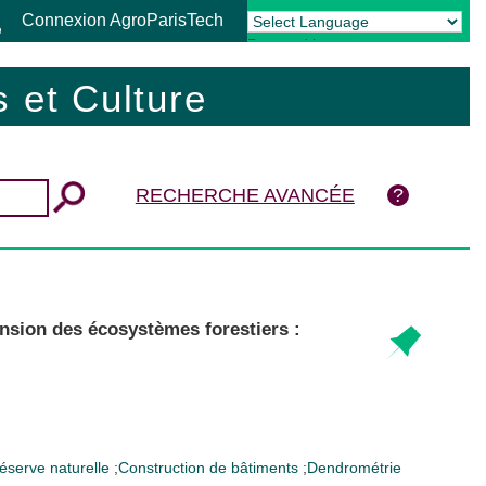
Connexion AgroParisTech
Powered by
Translate
 et Culture
RECHERCHE AVANCÉE
ension des écosystèmes forestiers :
éserve naturelle
;
Construction de bâtiments
;
Dendrométrie