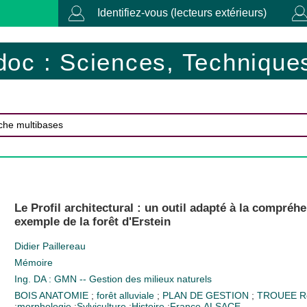
Identifiez-vous (lecteurs extérieurs)
doc : Sciences, Techniques
Le Profil architectural : un outil adapté à la compréh
exemple de la forêt d'Erstein
Didier Paillereau
Mémoire
Ing. DA : GMN -- Gestion des milieux naturels
BOIS ANATOMIE
;
forêt alluviale
;
PLAN DE GESTION
;
TROUEE
R
;
morphologie
;
Sylviculture
;
Histoire
;
France
ALSACE