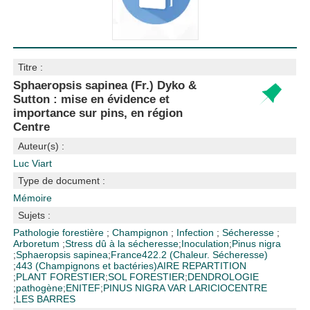
Titre :
Sphaeropsis sapinea (Fr.) Dyko &
Sutton : mise en évidence et
importance sur pins, en région
Centre
Auteur(s) :
Luc Viart
Type de document :
Mémoire
Sujets :
Pathologie forestière
;
Champignon
;
Infection
;
Sécheresse
;
Arboretum
;
Stress dû à la sécheresse
;
Inoculation
;
Pinus nigra
;
Sphaeropsis sapinea
;
France
422.2 (Chaleur. Sécheresse)
;
443 (Champignons et bactéries)
AIRE REPARTITION
;
PLANT FORESTIER
;
SOL FORESTIER
;
DENDROLOGIE
;
pathogène
;
ENITEF
;
PINUS NIGRA VAR LARICIO
CENTRE
;
LES BARRES