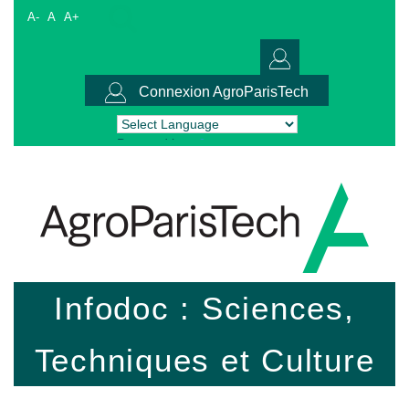
A-
A
A+
Connexion AgroParisTech
Powered by
Translate
Infodoc : Sciences,
Techniques et Culture