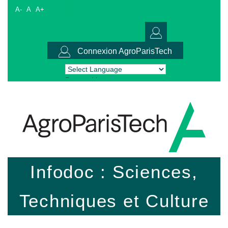
A-
A
A+
Connexion AgroParisTech
Powered by
Translate
Infodoc : Sciences,
Techniques et Culture