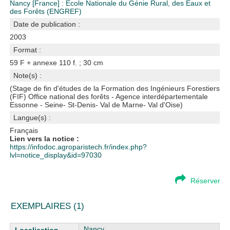
Nancy [France] : Ecole Nationale du Génie Rural, des Eaux et
des Forêts (ENGREF)
Date de publication :
2003
Format :
59 F + annexe 110 f. ; 30 cm
Note(s) :
(Stage de fin d'études de la Formation des Ingénieurs Forestiers
(FIF) Office national des forêts - Agence interdépartementale
Essonne - Seine- St-Denis- Val de Marne- Val d'Oise)
Langue(s) :
Français
Lien vers la notice :
https://infodoc.agroparistech.fr/index.php?
lvl=notice_display&id=97030
Réserver
EXEMPLAIRES (1)
Liste des exemplaires
Nancy