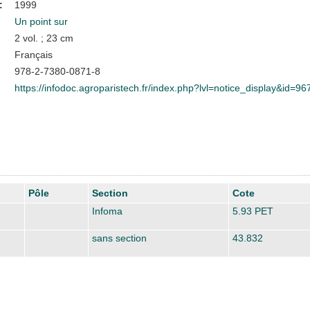
:
1999
Un point sur
2 vol. ; 23 cm
Français
978-2-7380-0871-8
https://infodoc.agroparistech.fr/index.php?lvl=notice_display&id=96
Pôle
Section
Cote
Infoma
5.93 PET
sans section
43.832