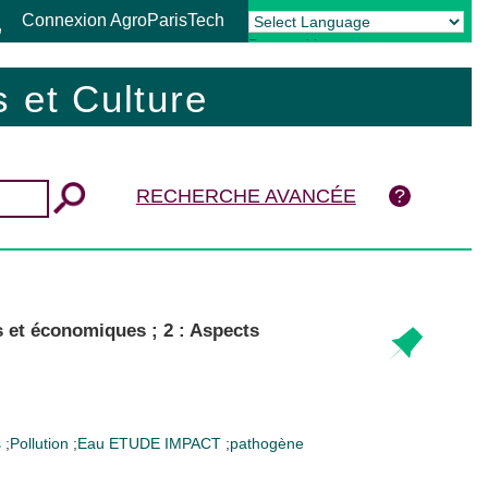
Connexion AgroParisTech
Powered by
Translate
 et Culture
RECHERCHE AVANCÉE
 et économiques ; 2 : Aspects
s
;
Pollution
;
Eau
ETUDE IMPACT
;
pathogène