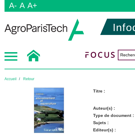
A-
A
A+
Info
Accueil
Retour
Titre :
Auteur(s) :
Type de document :
Sujets :
Editeur(s) :