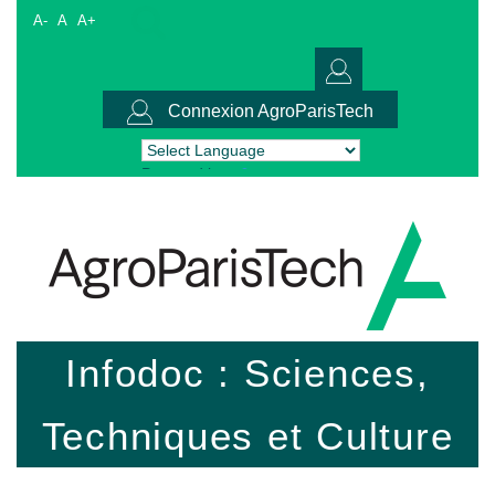
A-
A
A+
Connexion AgroParisTech
Powered by
Translate
Infodoc : Sciences,
Techniques et Culture