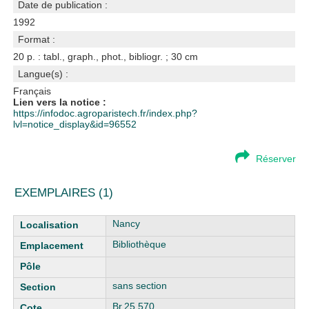
Date de publication :
1992
Format :
20 p. : tabl., graph., phot., bibliogr. ; 30 cm
Langue(s) :
Français
Lien vers la notice :
https://infodoc.agroparistech.fr/index.php?
lvl=notice_display&id=96552
Réserver
EXEMPLAIRES (1)
Liste des exemplaires
Nancy
Bibliothèque
sans section
Br.25.570