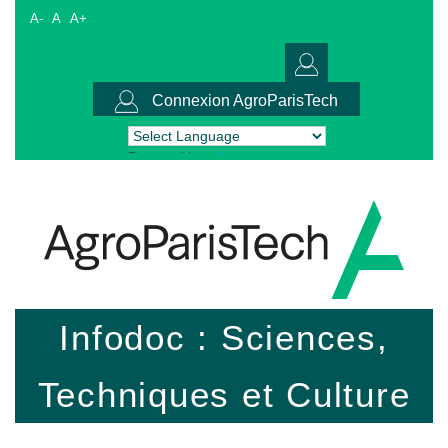
A-
A
A+
Connexion AgroParisTech
Powered by
Translate
Infodoc : Sciences,
Techniques et Culture