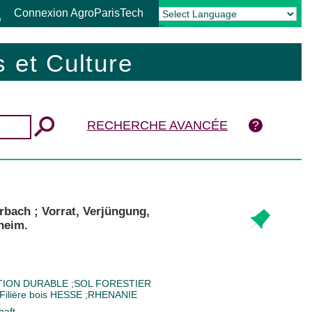
Connexion AgroParisTech
Powered by
Translate
 et Culture
RECHERCHE AVANCÉE
rbach ; Vorrat, Verjüngung,
heim.
TION DURABLE
;
SOL FORESTIER
Filière bois
HESSE
;
RHENANIE
haft