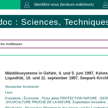
Identifiez-vous (lecteurs extérieurs)
doc : Sciences, Techniques
Waldökosysteme in Gefahr, 4. und 5. juni 1997, Kelste
Liquidität, 10. und 11. september 1997, Seepark Kirch
Hessischer forstverein
Livre
Foresterie
;
Économie
;
Picea abies
PROTECTION NATURE
;
GES
;
SYLVICULTURE PROCHE DE LA NATURE
;
Exploitation forestière
;
Wiesbaden : Hessisches Ministerium des Innern und für Landwirtsc