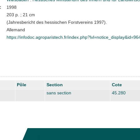
:
1998
203 p. ; 21 cm
(Jahresbericht des hessischen Forstvereins 1997).
Allemand
https://infodoc.agroparistech.fr/index.php?lvl=notice_display&id=96
Pôle
Section
Cote
sans section
45.280