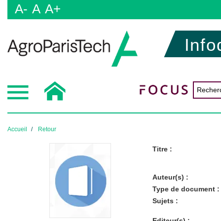
A-
A
A+
Info
Accueil
Retour
Titre :
Auteur(s) :
Type de document :
Sujets :
Editeur(s) :