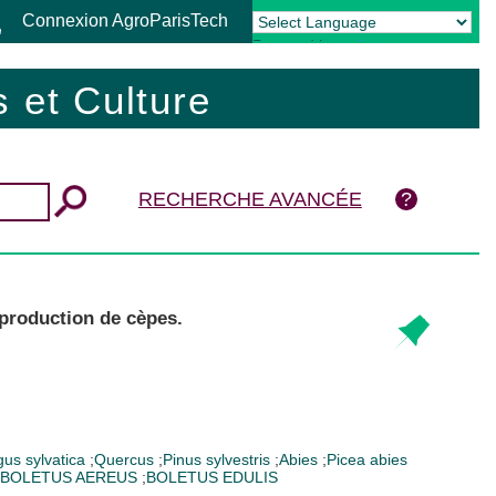
Connexion AgroParisTech
Powered by
Translate
 et Culture
RECHERCHE AVANCÉE
production de cèpes.
us sylvatica
;
Quercus
;
Pinus sylvestris
;
Abies
;
Picea abies
BOLETUS AEREUS
;
BOLETUS EDULIS