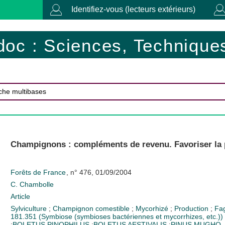
Identifiez-vous (lecteurs extérieurs)
doc : Sciences, Techniques
Champignons : compléments de revenu. Favoriser la 
Forêts de France
, n° 476, 01/09/2004
C. Chambolle
Article
Sylviculture
;
Champignon comestible
;
Mycorhizé
;
Production
;
Fag
181.351 (Symbiose (symbioses bactériennes et mycorrhizes, etc.))
;
BOLETUS PINOPHILUS
;
BOLETUS AESTIVALIS
;
PINUS MUGHO