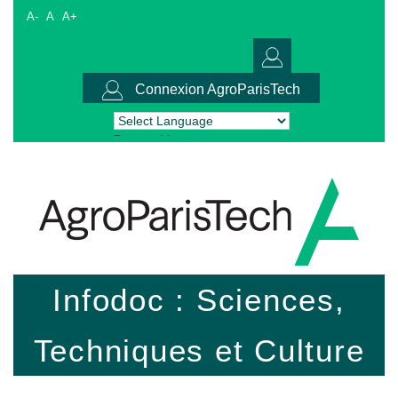
A-
A
A+
Connexion AgroParisTech
Powered by
Translate
Infodoc : Sciences,
Techniques et Culture