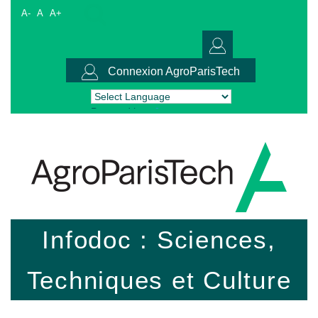
A-
A
A+
Connexion AgroParisTech
Powered by
Translate
Infodoc : Sciences,
Techniques et Culture