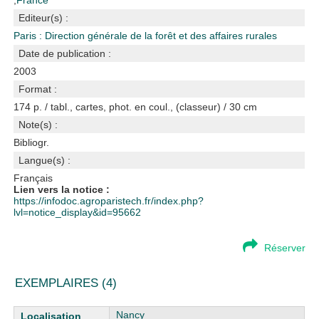
;
France
Editeur(s) :
Paris : Direction générale de la forêt et des affaires rurales
Date de publication :
2003
Format :
174 p. / tabl., cartes, phot. en coul., (classeur) / 30 cm
Note(s) :
Bibliogr.
Langue(s) :
Français
Lien vers la notice :
https://infodoc.agroparistech.fr/index.php?
lvl=notice_display&id=95662
Réserver
EXEMPLAIRES (4)
Liste des exemplaires
Nancy