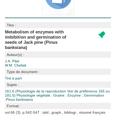
Titre :
Metabolism of enzymes with
imbibition and germination of
seeds of Jack pine (Pinus
banksiana)
Auteur(s) :
J.A. Pitel
W.M. Cheliak
Type de document :
Tiré à part
Sujets :
161.6 (Physiologie de la reproduction Voir de préférence 165 ou
181.5)
Physiologie végétale
;
Graine
;
Enzyme
;
Germination
;
Pinus banksiana
Format :
vol.66 (3), p.542-547 : tabl., graph., bibliogr., résumé français