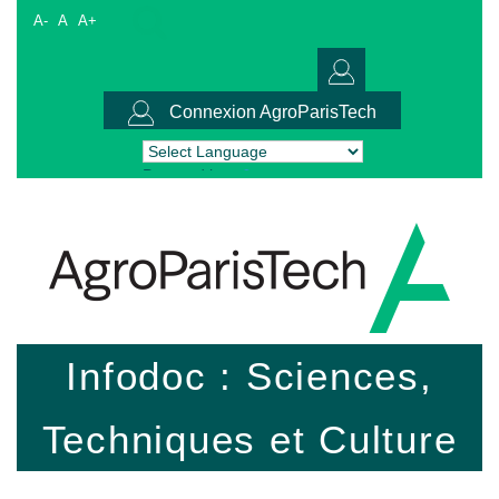
A-
A
A+
Connexion AgroParisTech
Powered by
Translate
Infodoc : Sciences,
Techniques et Culture