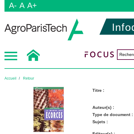
A-
A
A+
Info
Accueil
Retour
Titre :
Auteur(s) :
Type de document :
Sujets :
Editeur(s) :