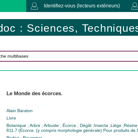
Identifiez-vous (lecteurs extérieurs)
doc : Sciences, Techniques
Le Monde des écorces.
Alain Baraton
Livre
Botanique
;
Arbre
;
Arbuste
;
Écorce
;
Dégât
;
Insecta
;
Liège
;
Résine
811.7 (Ecorce. (y compris morphologie générale) Pour produits de l'
Rodez : Rouergue