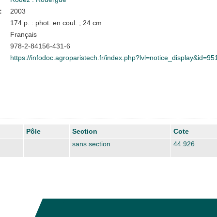
:
2003
174 p. : phot. en coul. ; 24 cm
Français
978-2-84156-431-6
https://infodoc.agroparistech.fr/index.php?lvl=notice_display&id=95
Pôle
Section
Cote
sans section
44.926