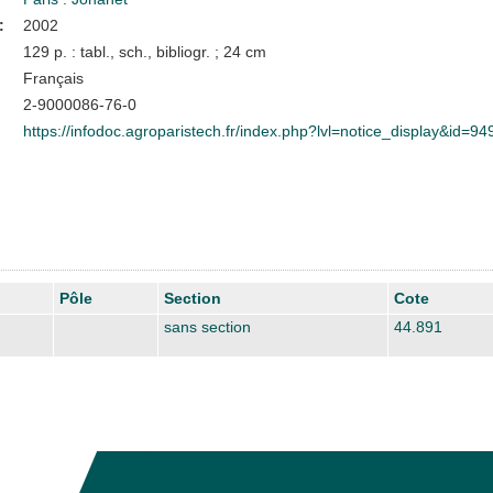
:
2002
129 p. : tabl., sch., bibliogr. ; 24 cm
Français
2-9000086-76-0
https://infodoc.agroparistech.fr/index.php?lvl=notice_display&id=94
Pôle
Section
Cote
sans section
44.891