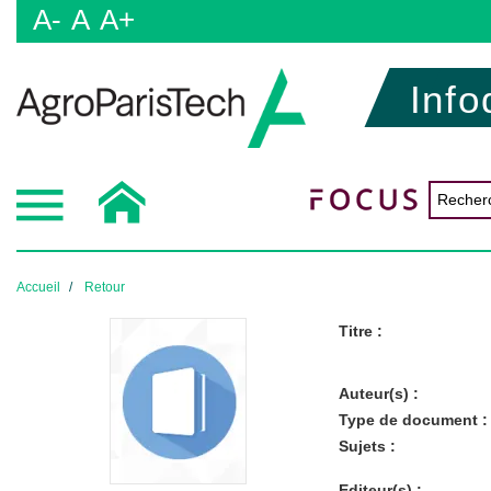
A-
A
A+
Info
Accueil
Retour
Titre :
Auteur(s) :
Type de document :
Sujets :
Editeur(s) :