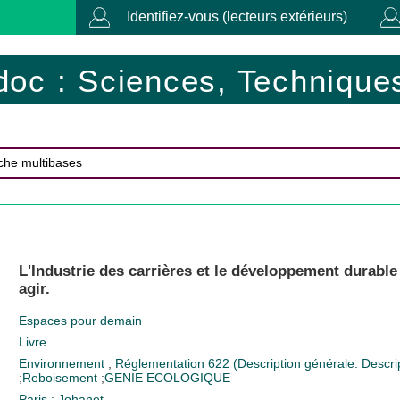
Identifiez-vous (lecteurs extérieurs)
doc : Sciences, Techniques
L'Industrie des carrières et le développement durabl
agir.
Espaces pour demain
Livre
Environnement
;
Réglementation
622 (Description générale. Descri
;
Reboisement
;
GENIE ECOLOGIQUE
Paris : Johanet