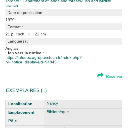
Toronto : Department of lands and forests-Fish and wildlife
branch
Date de publication :
1970
Format :
21 p. : sch., ill. ; 22 cm
Langue(s) :
Anglais
Lien vers la notice :
https://infodoc.agroparistech.fr/index.php?
lvl=notice_display&id=94845
Réserver
EXEMPLAIRES (1)
Liste des exemplaires
Nancy
Bibliothèque