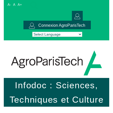
A-
A
A+
Connexion AgroParisTech
Powered by
Translate
Infodoc : Sciences,
Techniques et Culture