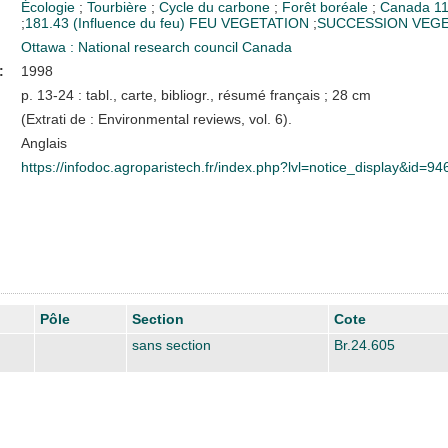
Écologie
;
Tourbière
;
Cycle du carbone
;
Forêt boréale
;
Canada
11
;
181.43 (Influence du feu)
FEU VEGETATION
;
SUCCESSION VEGE
Ottawa : National research council Canada
:
1998
p. 13-24 : tabl., carte, bibliogr., résumé français ; 28 cm
(Extrati de : Environmental reviews, vol. 6).
Anglais
https://infodoc.agroparistech.fr/index.php?lvl=notice_display&id=94
Pôle
Section
Cote
sans section
Br.24.605