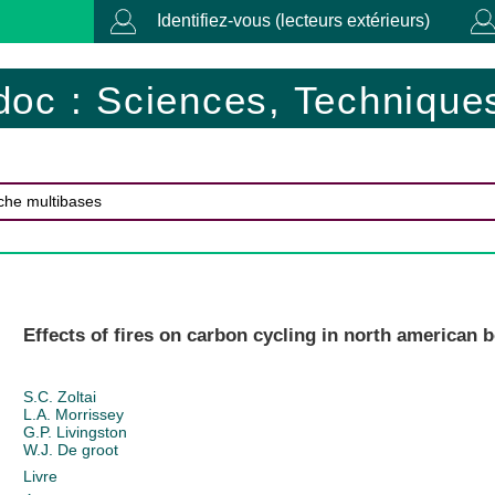
Identifiez-vous (lecteurs extérieurs)
doc : Sciences, Techniques
Effects of fires on carbon cycling in north american b
S.C. Zoltai
L.A. Morrissey
G.P. Livingston
W.J. De groot
Livre