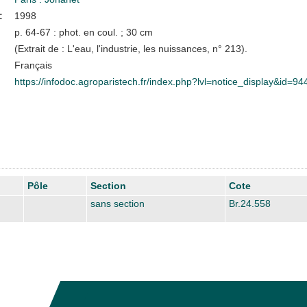
:
1998
p. 64-67 : phot. en coul. ; 30 cm
(Extrait de : L'eau, l'industrie, les nuissances, n° 213).
Français
https://infodoc.agroparistech.fr/index.php?lvl=notice_display&id=94
Pôle
Section
Cote
sans section
Br.24.558