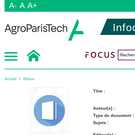
A-
A
A+
Info
Accueil
Retour
Titre :
Auteur(s) :
Type de document :
Sujets :
Editeur(s) :