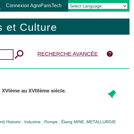
Connexion AgroParisTech
Powered by
Translate
 et Culture
RECHERCHE AVANCÉE
u XVIème au XVIIIème siècle.
ent)
Histoire
;
Industrie
;
Pompe
;
Étang
MINE
;
METALLURGIE