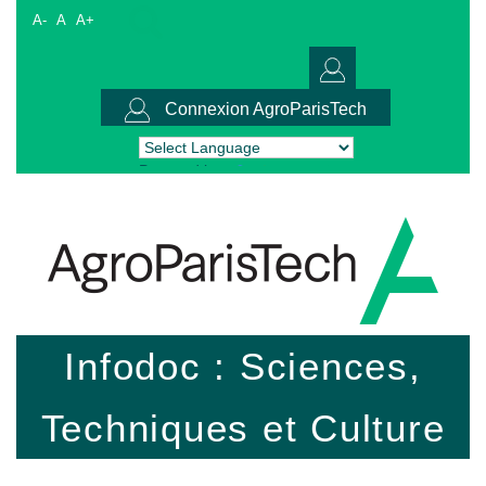
A-
A
A+
Connexion AgroParisTech
Powered by
Translate
Infodoc : Sciences,
Techniques et Culture