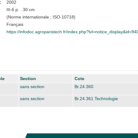
:
2002
III-6 p. . 30 cm
(Norme internationale ; ISO-10718)
Français
https://infodoc.agroparistech.fr/index.php?lvl=notice_display&id=94
le
Section
Cote
sans section
Br.24.360
sans section
Br.24.361 Technologie