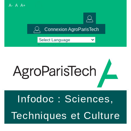
A-
A
A+
Connexion AgroParisTech
Powered by
Translate
Infodoc : Sciences,
Techniques et Culture