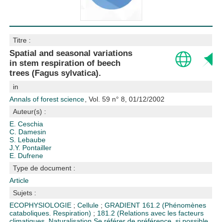
Titre :
Spatial and seasonal variations
in stem respiration of beech
trees (Fagus sylvatica).
in
Annals of forest science
, Vol. 59 n° 8, 01/12/2002
Auteur(s) :
E. Ceschia
C. Damesin
S. Lebaube
J.Y. Pontailler
E. Dufrene
Type de document :
Article
Sujets :
ECOPHYSIOLOGIE
;
Cellule
;
GRADIENT
161.2 (Phénomènes
cataboliques. Respiration)
;
181.2 (Relations avec les facteurs
climatiques. Naturalisation Se référer de préférence, si possible,