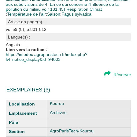
aux subdivisions de 4. En ce qui concerne l'Influence de la
pollution du milieu voir 181.45)
Respiration
;
Climat
;
Température de l'air
;
Saison
;
Fagus sylvatica
Article en page(s) :
vol.59 (8), p.801-812
Langue(s) :
Anglais
Lien vers la notice :
https://infodoc.agroparistech.fr/index.php?
lvl=notice_display&id=94003
Réserver
EXEMPLAIRES (3)
Liste des exemplaires
Kourou
Archives
AgroParisTech-Kourou