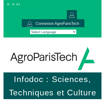
A-
A
A+
Connexion AgroParisTech
Powered by
Translate
Infodoc : Sciences,
Techniques et Culture