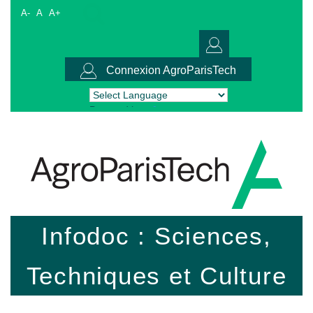
A-
A
A+
Connexion AgroParisTech
Powered by
Translate
Infodoc : Sciences,
Techniques et Culture