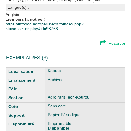
vol.59 (7), p.713-722 ; tabl. ; bibliogr. ; rés. français
Langue(s) :
Anglais
Lien vers la notice :
https://infodoc.agroparistech.fr/index.php?
lvl=notice_display&id=93766
Réserver
EXEMPLAIRES (3)
Liste des exemplaires
Kourou
Archives
AgroParisTech-Kourou
Sans cote
Papier Périodique
Empruntable
Disponible