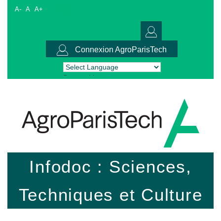
A-
A
A+
Connexion AgroParisTech
Powered by
Translate
Infodoc : Sciences,
Techniques et Culture