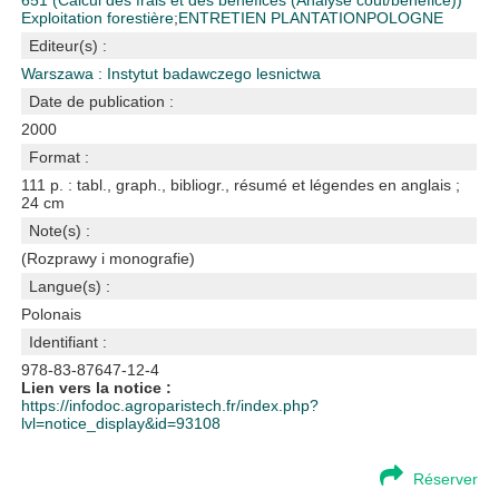
651 (Calcul des frais et des bénéfices (Analyse coût/bénéflce))
Exploitation forestière
;
ENTRETIEN PLANTATION
POLOGNE
Editeur(s) :
Warszawa : Instytut badawczego lesnictwa
Date de publication :
2000
Format :
111 p. : tabl., graph., bibliogr., résumé et légendes en anglais ;
24 cm
Note(s) :
(Rozprawy i monografie)
Langue(s) :
Polonais
Identifiant :
978-83-87647-12-4
Lien vers la notice :
https://infodoc.agroparistech.fr/index.php?
lvl=notice_display&id=93108
Réserver