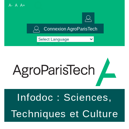
A-
A
A+
Connexion AgroParisTech
Powered by
Translate
Infodoc : Sciences,
Techniques et Culture