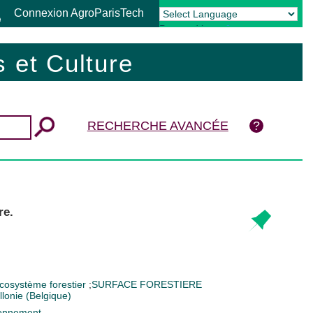
Connexion AgroParisTech
Powered by
Translate
 et Culture
RECHERCHE AVANCÉE
re.
cosystème forestier
;
SURFACE FORESTIERE
lonie (Belgique)
ironnement