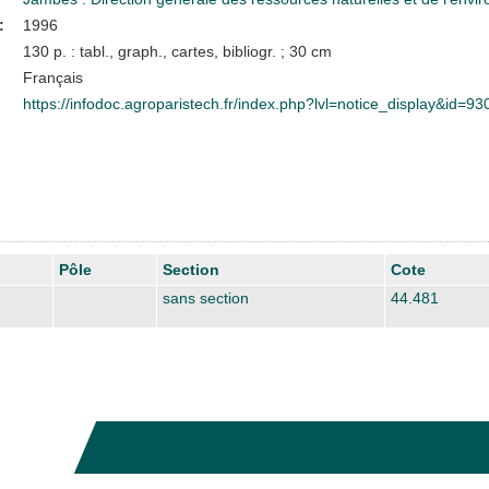
:
1996
130 p. : tabl., graph., cartes, bibliogr. ; 30 cm
Français
https://infodoc.agroparistech.fr/index.php?lvl=notice_display&id=93
Pôle
Section
Cote
sans section
44.481