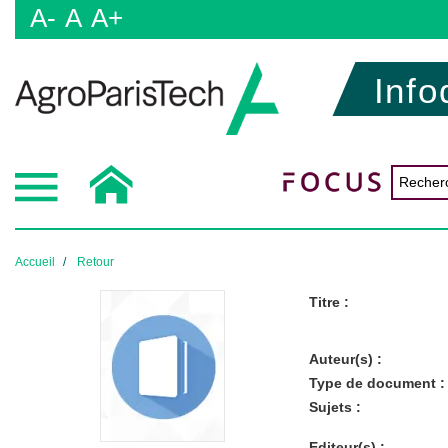
A-
A
A+
Info
Accueil
Retour
Titre :
Auteur(s) :
Type de document :
Sujets :
Editeur(s) :