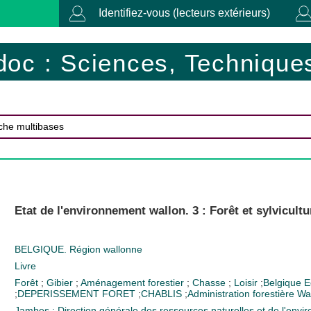
Identifiez-vous (lecteurs extérieurs)
doc : Sciences, Techniques
Etat de l'environnement wallon. 3 : Forêt et sylvicultu
BELGIQUE. Région wallonne
Livre
Forêt
;
Gibier
;
Aménagement forestier
;
Chasse
;
Loisir
;
Belgique
E
;
DEPERISSEMENT FORET
;
CHABLIS
;
Administration forestière
Wal
Jambes : Direction générale des ressources naturelles et de l'env